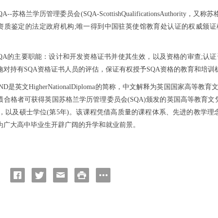
QA--苏格兰学历管理委员会(SQA-ScottishQualificationsAuth
资质鉴定的法定政府机构;唯一得到中国驻英使馆教育处认证的权威颁证
SQA的主要职能：设计和开发资格证书并使其生效，以及资格的审查;认证
施对持有SQA资格证书人员的评估，保证有权授予SQA资格的教育和培
ND是英文HigherNationalDiploma的简称，中文解释为英国国
绩合格者可获得英国苏格兰学历管理委员会(SQA)颁发的英国高等教育
年)，以及硕士学位(第5年)。该课程凭借高质量的课程体系、先进的教学
为广大高中毕业生开辟广阔的升学和就业前景。
：