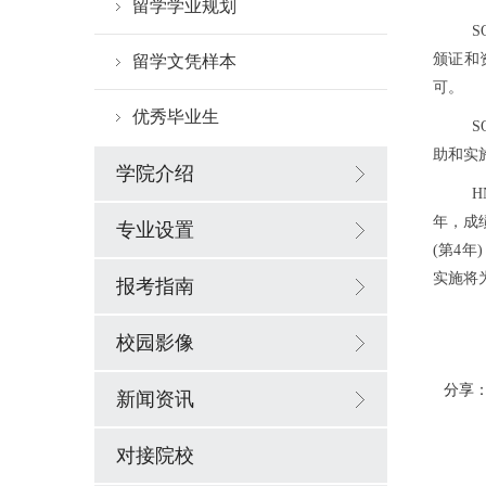
留学学业规划
S
颁证和
留学文凭样本
可。
优秀毕业生
助和实
学院介绍
H
年，成
专业设置
(第4
实施将
报考指南
校园影像
分享
新闻资讯
对接院校