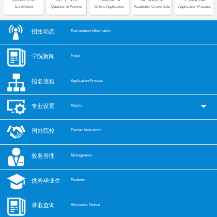
Enrollment
Question & Answer
Online Application
Academic Credentials
Application Process
招生动态
Recruitment Information
学院新闻
News
报名流程
Application Process
专业设置
Majors
国外院校
Partner Institutions
教务管理
Management
优秀毕业生
Students
录取查询
Admission Notice