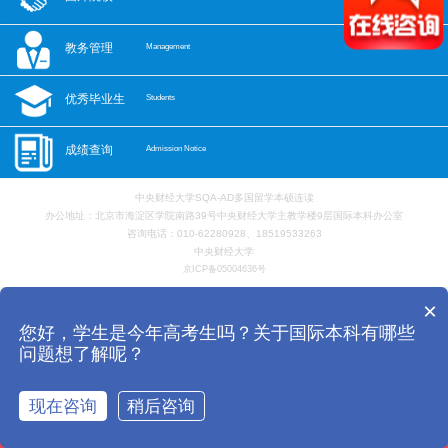
教务管理
Management
优秀毕业生
Students
成绩查询
Admission Notice
中央财经大学SQA-AD多国留学本硕连读
办公地址：北京市海淀区学院南路39号中央财经大学主教学楼9层国际本科办公室
咨询电话：010-62280928、18519533263
中央财经大学
京ICP备05004636号
×
您好，学生是今年高考生吗？关于国际本科有哪些
问题想了解呢？
现在咨询
稍后咨询
首页
电话
咨询
报名