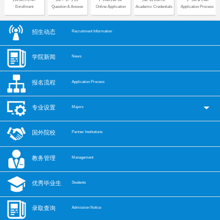
Enrollment
Question & Answer
Online Application
Academic Credentials
Application Process
招生动态
Recruitment Information
学院新闻
News
报名流程
Application Process
专业设置
Majors
国外院校
Partner Institutions
教务管理
Management
优秀毕业生
Students
录取查询
Admission Notice