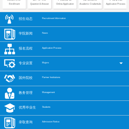
Enrollment
Question & Answer
Online Application
Academic Credentials
Application Process
招生动态
Recruitment Information
学院新闻
News
报名流程
Application Process
专业设置
Majors
国外院校
Partner Institutions
教务管理
Management
优秀毕业生
Students
录取查询
Admission Notice