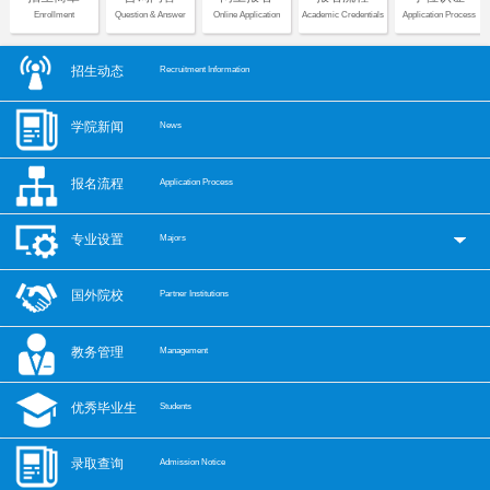
Enrollment
Question & Answer
Online Application
Academic Credentials
Application Process
招生动态
Recruitment Information
学院新闻
News
报名流程
Application Process
专业设置
Majors
国外院校
Partner Institutions
教务管理
Management
优秀毕业生
Students
录取查询
Admission Notice