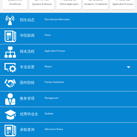
Enrollment
Question & Answer
Online Application
Academic Credentials
Application Process
招生动态
Recruitment Information
学院新闻
News
报名流程
Application Process
专业设置
Majors
国外院校
Partner Institutions
教务管理
Management
优秀毕业生
Students
录取查询
Admission Notice