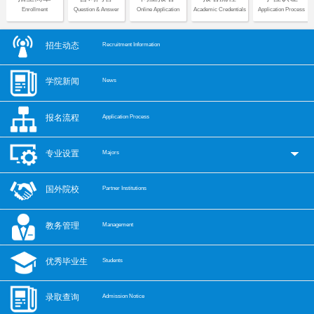
Enrollment
Question & Answer
Online Application
Academic Credentials
Application Process
招生动态
Recruitment Information
学院新闻
News
报名流程
Application Process
专业设置
Majors
国外院校
Partner Institutions
教务管理
Management
优秀毕业生
Students
录取查询
Admission Notice