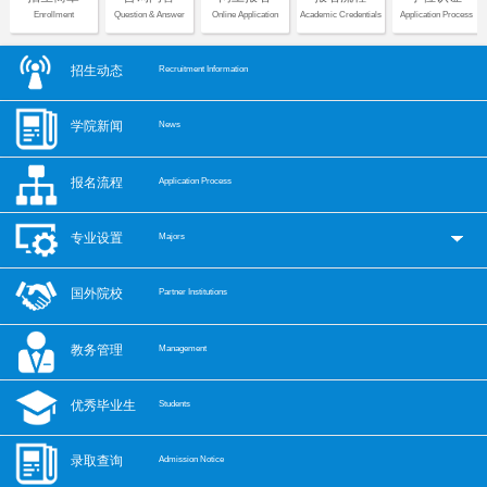
Enrollment
Question & Answer
Online Application
Academic Credentials
Application Process
招生动态
Recruitment Information
学院新闻
News
报名流程
Application Process
专业设置
Majors
国外院校
Partner Institutions
教务管理
Management
优秀毕业生
Students
录取查询
Admission Notice