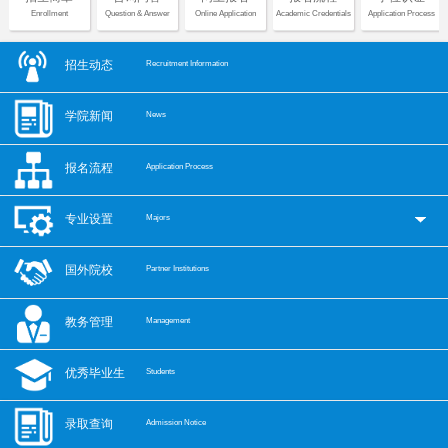
Enrollment
Question & Answer
Online Application
Academic Credentials
Application Process
招生动态
Recruitment Information
学院新闻
News
报名流程
Application Process
专业设置
Majors
国外院校
Partner Institutions
教务管理
Management
优秀毕业生
Students
录取查询
Admission Notice