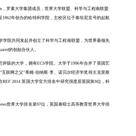
，勋衔Soton，罗素大学集团成员，世界大学联盟、科学与工程南联盟
至1862年创办的哈特利学院，主校区位于泰坦尼克号的起航
大学学院共同发起并创立了科学与工程南联盟，为世界最领先
uared的创始合伙人。
级的大学，拥有ECS学院。大学于1996年合并了英国艺
“互联网之父”蒂姆·伯纳斯·李、诺贝尔经济学奖得主克里斯
学在REF 2014 英国大学官方排名中研究强度居英国第8位，科
. News世界大学排名第97位，英国泰晤士高等教育世界大学排