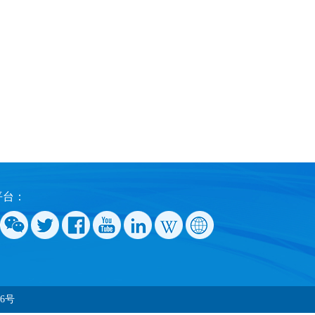
平台：
36号