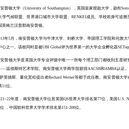
安普顿大学（University of Southampton），英国皇家授勋大学
大学气候联盟、世界港口城市大学联盟、RENKEI成员。学校前身可追溯
国英格兰汉普郡南安普顿。
2013年5月，南安普顿大学与牛津大学、剑桥大学、帝国理工学院和伦敦
心之一。该校同时是被UBI Global评为世界第一的大学企业孵化器SETsq
南安普顿大学是英国大学专业评级中唯一一所每个理工部门都收到五星研究评
——温彻斯特艺术学院。南安普顿大学商学院获得AACSB和AMBA认证。
萨里德斯、量化宽松提出者Rechard Werner等都于此任教。南安普顿大
11位。
021~22年度，南安普顿大学位居英国QS世界大学排名第77位，美国U.S
4位 ，中国软科世界大学学术排名第151-200位。