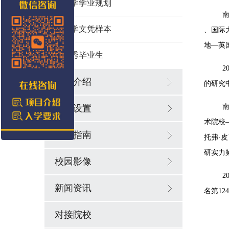
留学学业规划
南
留学文凭样本
、国际
地—英
优秀毕业生
学院介绍
的研究中
专业设置
术院校
报考指南
托弗·皮
研实力第
校园影像
2
新闻资讯
名第12
对接院校