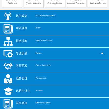
Enrollment
Question & Answer
Online Application
Academic Credentials
Application Process
招生动态
Recruitment Information
学院新闻
News
报名流程
Application Process
专业设置
Majors
国外院校
Partner Institutions
教务管理
Management
优秀毕业生
Students
录取查询
Admission Notice