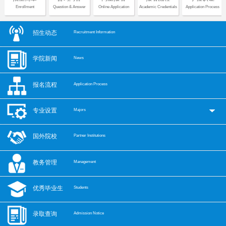
Enrollment
Question & Answer
Online Application
Academic Credentials
Application Process
招生动态
Recruitment Information
学院新闻
News
报名流程
Application Process
专业设置
Majors
国外院校
Partner Institutions
教务管理
Management
优秀毕业生
Students
录取查询
Admission Notice