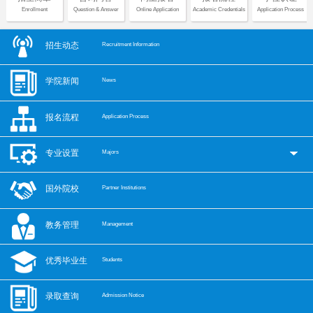
Enrollment
Question & Answer
Online Application
Academic Credentials
Application Process
招生动态
Recruitment Information
学院新闻
News
报名流程
Application Process
专业设置
Majors
国外院校
Partner Institutions
教务管理
Management
优秀毕业生
Students
录取查询
Admission Notice