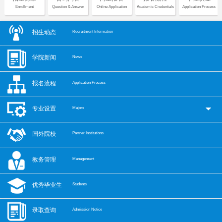
Enrollment
Question & Answer
Online Application
Academic Credentials
Application Process
招生动态
Recruitment Information
学院新闻
News
报名流程
Application Process
专业设置
Majors
国外院校
Partner Institutions
教务管理
Management
优秀毕业生
Students
录取查询
Admission Notice