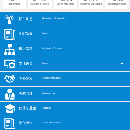
Enrollment
Question & Answer
Online Application
Academic Credentials
Application Process
招生动态
Recruitment Information
学院新闻
News
报名流程
Application Process
专业设置
Majors
国外院校
Partner Institutions
教务管理
Management
优秀毕业生
Students
录取查询
Admission Notice